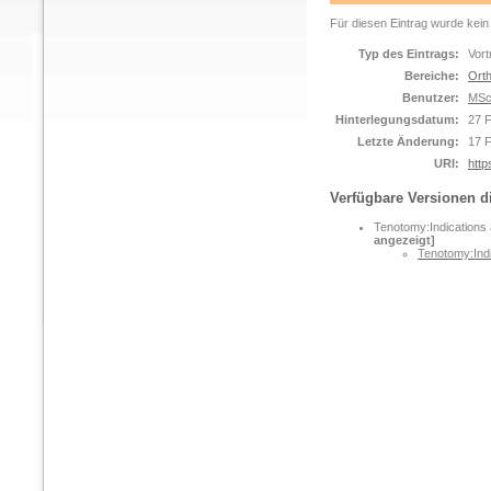
Für diesen Eintrag wurde kein
Typ des Eintrags:
Vort
Bereiche:
Orth
Benutzer:
MSc
Hinterlegungsdatum:
27 
Letzte Änderung:
17 
URI:
http
Verfügbare Versionen d
Tenotomy:Indications a
angezeigt]
Tenotomy:Indic