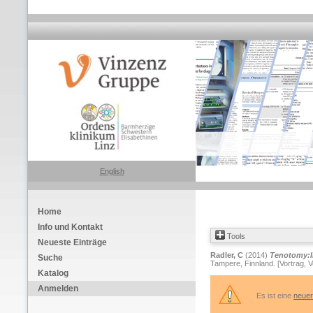
English
Home
Info und Kontakt
Tools
Neueste Einträge
Radler, C
(2014)
Tenotomy:I
Suche
Tampere, Finnland. [Vortrag, V
Katalog
Anmelden
Es ist eine
neuer