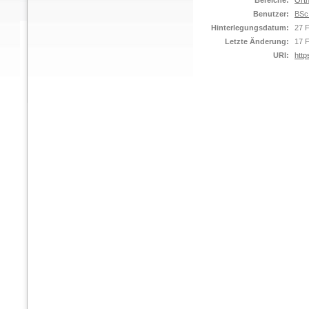
Bereiche:
Orth
Benutzer:
BSc
Hinterlegungsdatum:
27 
Letzte Änderung:
17 
URI:
http