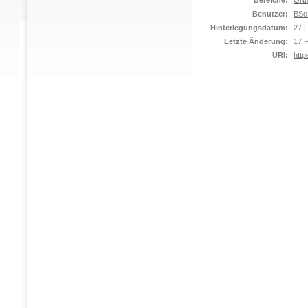
Bereiche:
Orth
Benutzer:
BSc
Hinterlegungsdatum:
27 
Letzte Änderung:
17 
URI:
http