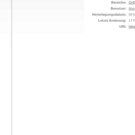
Bereiche:
Orth
Benutzer:
Mar
Hinterlegungsdatum:
09 
Letzte Änderung:
17 
URI:
http