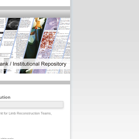
ution
t for Limb Reconstruction Teams,