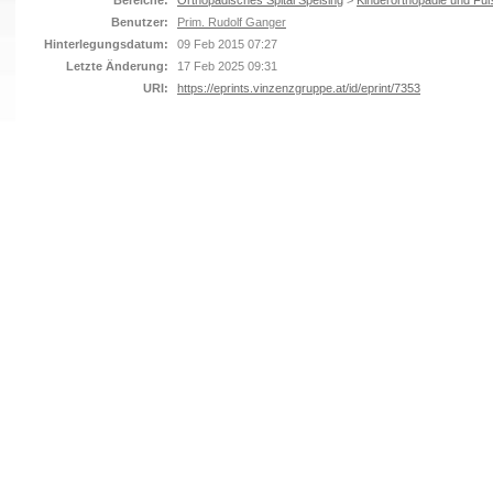
Bereiche:
Orthopädisches Spital Speising
>
Kinderorthopädie und Fuß
Benutzer:
Prim. Rudolf Ganger
Hinterlegungsdatum:
09 Feb 2015 07:27
Letzte Änderung:
17 Feb 2025 09:31
URI:
https://eprints.vinzenzgruppe.at/id/eprint/7353