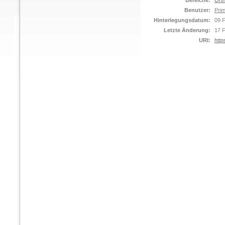
Bereiche:
Orth
Benutzer:
Prim
Hinterlegungsdatum:
09 
Letzte Änderung:
17 
URI:
http