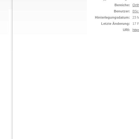
Bereiche:
Orth
Benutzer:
BSc
Hinterlegungsdatum:
23 
Letzte Änderung:
17 
URI:
http