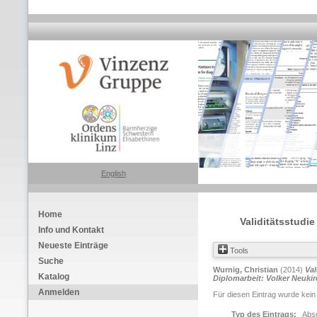
English
Home
Validitätsstudi
Info und Kontakt
Neueste Einträge
Tools
Suche
Wurnig, Christian
(2014)
Val
Katalog
Diplomarbeit: Volker Neukir
Anmelden
Für diesen Eintrag wurde kein
Typ des Eintrags:
Absc