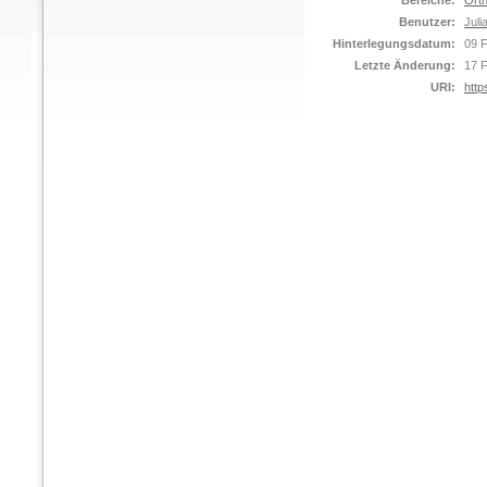
Bereiche:
Orth
Benutzer:
Juli
Hinterlegungsdatum:
09 
Letzte Änderung:
17 
URI:
http