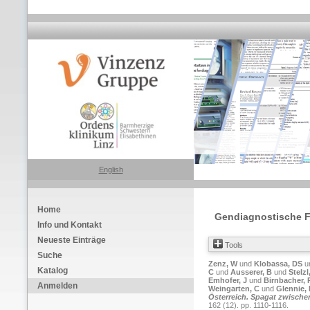
English
Home
Gendiagnostische F
Info und Kontakt
Neueste Einträge
Tools
Suche
Zenz, W
und
Klobassa, DS
u
Katalog
C
und
Ausserer, B
und
Stelzl
Emhofer, J
und
Birnbacher, 
Anmelden
Weingarten, C
und
Glennie, 
Österreich. Spagat zwische
162 (12). pp. 1110-1116.