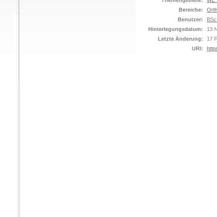
Themengebiete:
WE S
Bereiche:
Orth
Benutzer:
BSc
Hinterlegungsdatum:
13 
Letzte Änderung:
17 
URI:
http