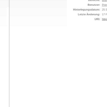
Bereiche:
Orth
Benutzer:
Prim
Hinterlegungsdatum:
25 
Letzte Änderung:
17 
URI:
http