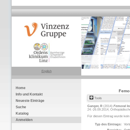
English
Home
Femor
Info und Kontakt
Tools
Neueste Einträge
Ganger, R
(2014)
Femoral le
Suche
24.-26.09.2014, Orthopädisches
Katalog
Für diesen Eintrag wurde kein
Anmelden
Typ des Eintrags:
Vort