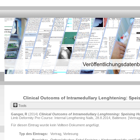
Clinical Outcoms of Intramedullary Lenghtening: Spei
Tools
Ganger, R
(2014)
Clinical Outcoms of Intramedullary Lenghtening: Speising Ho
Limb Deformity Pre-Course: Internal Lengthening Nails, 28.8.2014, Baltimore. [Vortrag
Für diesen Eintrag wurde kein Volltext-Dokument angefügt.
Typ des Eintrags:
Vortrag, Vorlesung