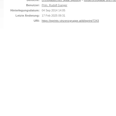
Bereiche:
Orthopädisches Spital Speising
>
Kinderorthopädie und Fuß
Benutzer:
Prim. Rudolf Ganger
Hinterlegungsdatum:
04 Sep 2014 14:05
Letzte Änderung:
17 Feb 2025 09:31
URI:
https://eprints.vinzenzgruppe.at/id/eprint/7243