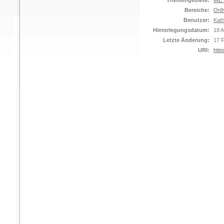
Themengebiete:
WE S
Bereiche:
Orth
Benutzer:
Kat
Hinterlegungsdatum:
18 
Letzte Änderung:
17 
URI:
http