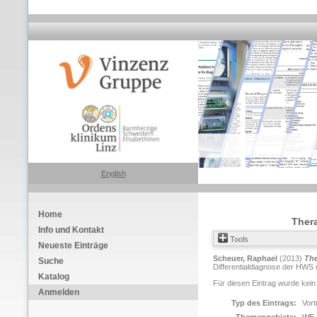
English
Home
Ther
Info und Kontakt
Tools
Neueste Einträge
Scheuer, Raphael
(2013)
The
Suche
Differentialdiagnose der HWS m
Katalog
Für diesen Eintrag wurde kein
Anmelden
Typ des Eintrags:
Vort