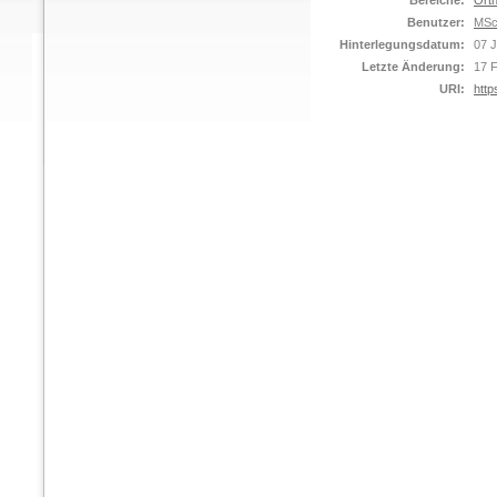
Bereiche:
Orth
Benutzer:
MSc
Hinterlegungsdatum:
07 J
Letzte Änderung:
17 
URI:
http