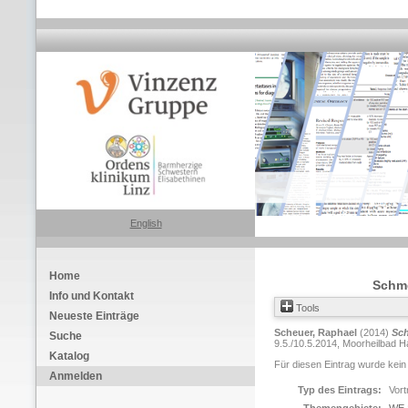
English
Home
Schme
Info und Kontakt
Tools
Neueste Einträge
Scheuer, Raphael
(2014)
Sch
Suche
9.5./10.5.2014, Moorheilbad H
Katalog
Für diesen Eintrag wurde kein
Anmelden
Typ des Eintrags:
Vort