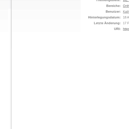
Themengebiete:
WE S
Bereiche:
Orth
Benutzer:
Kat
Hinterlegungsdatum:
18 
Letzte Änderung:
17 
URI:
http