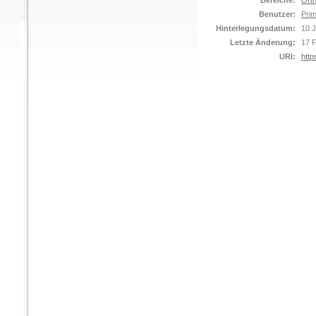
Bereiche:
Orth
Benutzer:
Prim
Hinterlegungsdatum:
10 
Letzte Änderung:
17 
URI:
http