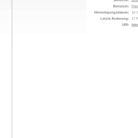
Bereiche:
Orth
Benutzer:
Prim
Hinterlegungsdatum:
10 
Letzte Änderung:
17 
URI:
http