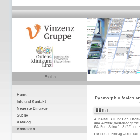
English
Home
Dysmorphic facies and
Info und Kontakt
Neueste Einträge
Tools
Suche
Al Kaissi, Ali
und
Ben Chehi
Katalog
and diffuse posterior spine
IV).
Euro Spine J., 3 (22). pp.
Anmelden
Für diesen Eintrag wurde kein