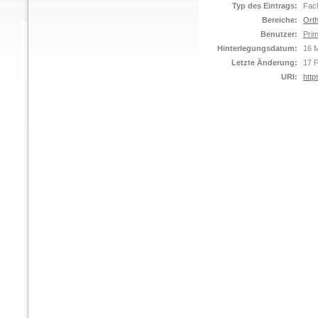
Typ des Eintrags:
Fach
Bereiche:
Orth
Benutzer:
Prim
Hinterlegungsdatum:
16 M
Letzte Änderung:
17 
URI:
http