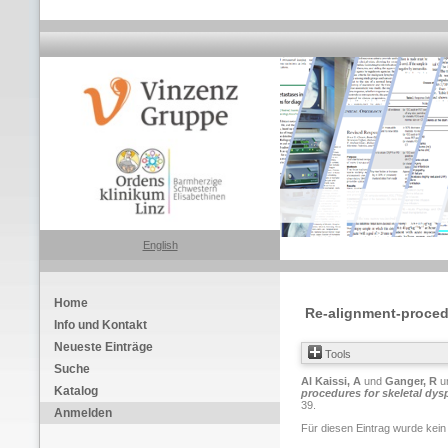
English
Home
Re-alignment-procedur
Info und Kontakt
Neueste Einträge
Tools
Suche
Al Kaissi, A
und
Ganger, R
u
Katalog
procedures for skeletal dysp
39.
Anmelden
Für diesen Eintrag wurde kein