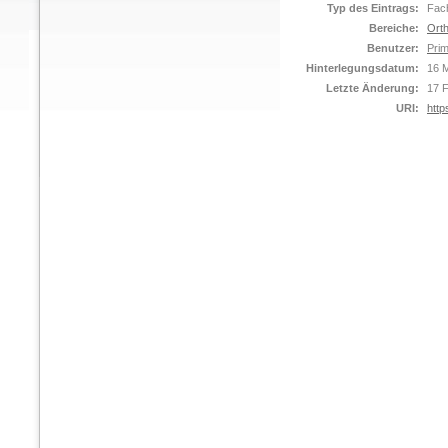
Typ des Eintrags:
Fach
Bereiche:
Orth
Benutzer:
Prim
Hinterlegungsdatum:
16 M
Letzte Änderung:
17 
URI:
http