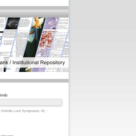
Limb
Orthofix Luch Symposium, 02. -