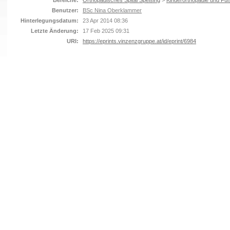
Bereiche:
Orthopädisches Spital Speising
>
Kinderorthopädie und Fuß
Benutzer:
BSc Nina Oberklammer
Hinterlegungsdatum:
23 Apr 2014 08:36
Letzte Änderung:
17 Feb 2025 09:31
URI:
https://eprints.vinzenzgruppe.at/id/eprint/6984