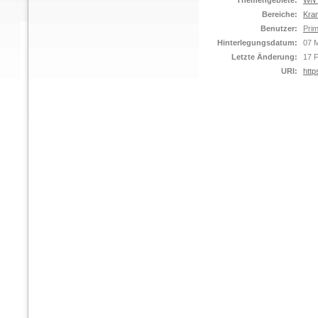
Themengebiete:
WN 
Bereiche:
Kra
Benutzer:
Prim
Hinterlegungsdatum:
07 
Letzte Änderung:
17 
URI:
http