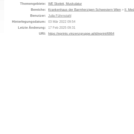
Themengebiete:
WE Skelett, Muskulatur
Bereiche:
Krankenhaus der Barmherzigen Schwestern Wien
>
II. Me
Benutzer:
Julia Führnstahl
Hinterlegungsdatum:
03 Mär 2022 09:54
Letzte Änderung:
17 Feb 2025 09:31
URI:
https://eprints.vinzenzgruppe.at/id/eprint/6864