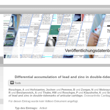
Differential accumulation of lead and zinc in double-tidem
Tools
Roschger, A
und
Hofstaetter, Jochen
und
Pemmer, B
und
Zoeger, N
und
Wobraus
R
und
Berzlanovich, A
und
Thaler, HW
und
Roschger, P
und
Klaushofer, K
und
St
of lead and zinc in double-tidemarks of articular cartilage.
Osteoarthritis Cartila
Für diesen Eintrag wurde kein Volltext-Dokument angefügt.
Typ des Eintrags:
Artikel