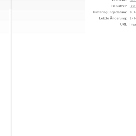
Bereiche:
Orth
Benutzer:
BSc
Hinterlegungsdatum:
10 
Letzte Änderung:
17 
URI:
http