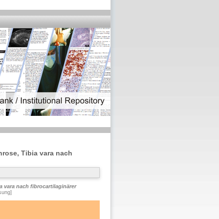
hrose, Tibia vara nach
 vara nach fibrocartilaginärer
sung]