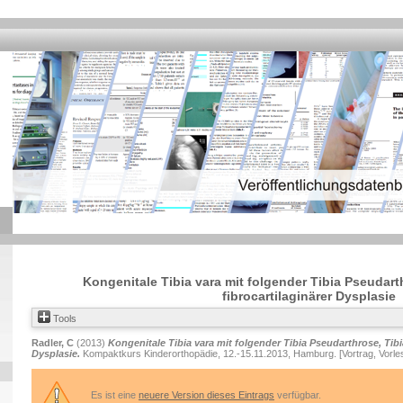
Kongenitale Tibia vara mit folgender Tibia Pseudart
fibrocartilaginärer Dysplasie
Tools
Radler, C
(2013)
Kongenitale Tibia vara mit folgender Tibia Pseudarthrose, Tibia
Dysplasie.
Kompaktkurs Kinderorthopädie, 12.-15.11.2013, Hamburg. [Vortrag, Vorle
Es ist eine
neuere Version dieses Eintrags
verfügbar.