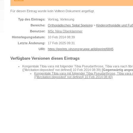
Für diesen Eintrag wurde kein Volltext-Dokument angefügt.
Typ des Eintrags:
Vortrag, Vorlesung
Bereiche:
Orthopädisches Spital Speising
>
Kinderorthopädie und Fuß
Benutzer:
MSc Nina Oberklammer
Hinterlegungsdatum:
10 Feb 2014 08:39
Letzte Änderung:
17 Feb 2025 09:31
URI:
https://eprints.vinzenzgruppe.at/id/eprint/6845
Verfügbare Versionen dieses Eintrags
Kongenitale Tibia vara mit folgender Tibia Pseudarthrose, Tibia vara nach fibr
(['lib/citation:deposited' not defined] 10 Feb 2014 08:39)
[Gegenwärtig angez
Kongenitale Tibia vara mit folgender Tibia Pseudarthrose, Tibia vara 
(['lib/citation:deposited' not defined] 10 Feb 2014 08:40)