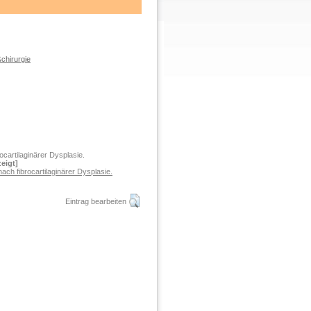
chirurgie
ocartilaginärer Dysplasie.
eigt]
nach fibrocartilaginärer Dysplasie.
Eintrag bearbeiten