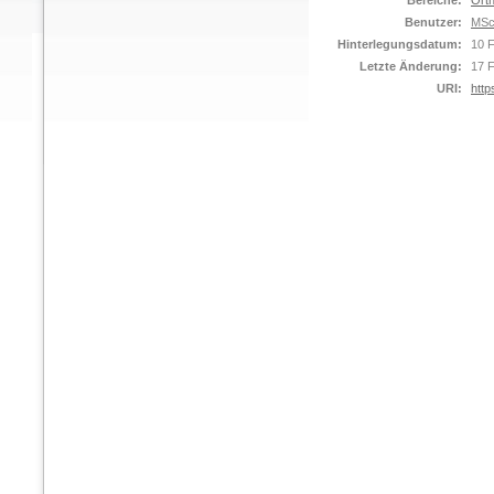
Bereiche:
Orth
Benutzer:
MSc
Hinterlegungsdatum:
10 
Letzte Änderung:
17 
URI:
http