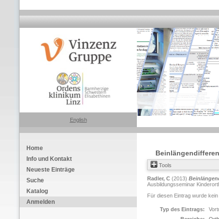
English
Home
Beinlängendiffere
Info und Kontakt
Tools
Neueste Einträge
Radler, C
(2013)
Beinlängend
Suche
Ausbildungsseminar Kinderorth
Katalog
Für diesen Eintrag wurde kein
Anmelden
Typ des Eintrags:
Vort