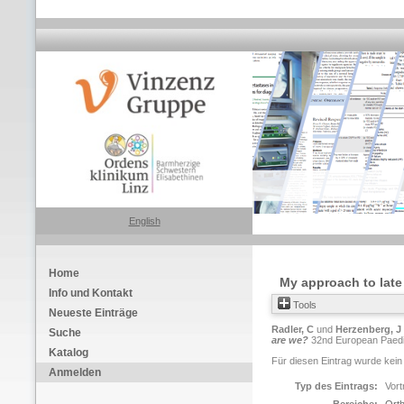
English
Home
My approach to late
Info und Kontakt
Tools
Neueste Einträge
Radler, C
und
Herzenberg, J
Suche
are we?
32nd European Paediat
Katalog
Für diesen Eintrag wurde kein
Anmelden
Typ des Eintrags:
Vort