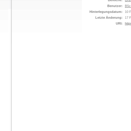
Bereiche:
Orth
Benutzer:
BSc
Hinterlegungsdatum:
10 
Letzte Änderung:
17 
URI:
http