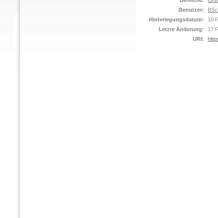
Bereiche:
Orth
Benutzer:
BSc
Hinterlegungsdatum:
10 
Letzte Änderung:
17 
URI:
http