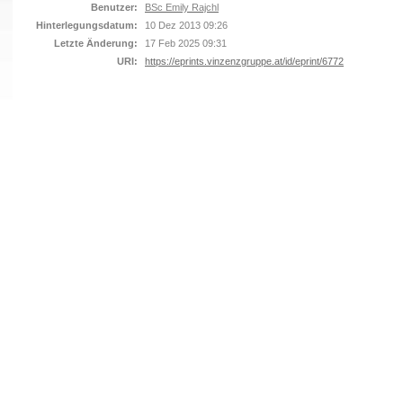
Benutzer:
BSc Emily Rajchl
Hinterlegungsdatum:
10 Dez 2013 09:26
Letzte Änderung:
17 Feb 2025 09:31
URI:
https://eprints.vinzenzgruppe.at/id/eprint/6772