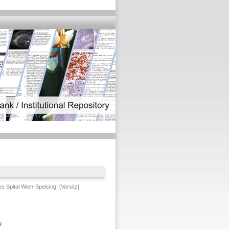
Spital Wien-Speising. [Vorsitz]
g