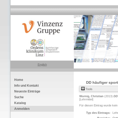
English
Home
DD häufiger spor
Info und Kontakt
Tools
Neueste Einträge
Wurnig, Christian
(2013)
DD 
Suche
[Lehrmittel]
Katalog
Für diesen Eintrag wurde kein
Anmelden
Typ des Eintrags:
Lehr