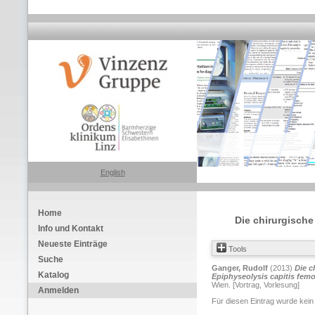
English
Home
Die chirurgische
Info und Kontakt
Neueste Einträge
Tools
Suche
Ganger, Rudolf
(2013)
Die c
Katalog
Epiphyseolysis capitis femo
Wien. [Vortrag, Vorlesung]
Anmelden
Für diesen Eintrag wurde kein