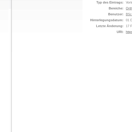
Typ des Eintrags:
Vort
Bereiche:
Orth
Benutzer:
BSc
Hinterlegungsdatum:
01 
Letzte Änderung:
17 
URI:
http