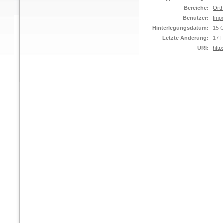
Bereiche:
Orth
Benutzer:
Impo
Hinterlegungsdatum:
15 
Letzte Änderung:
17 
URI:
http