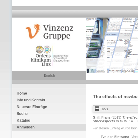
English
Home
The effects of newbo
Info und Kontakt
Neueste Einträge
Tools
Suche
Grill, Franz
(2013)
The effec
Katalog
other aspects in DDH.
14. EF
Anmelden
Für diesen Eintrag wurde kein
Typ des Eintrags:
Vort