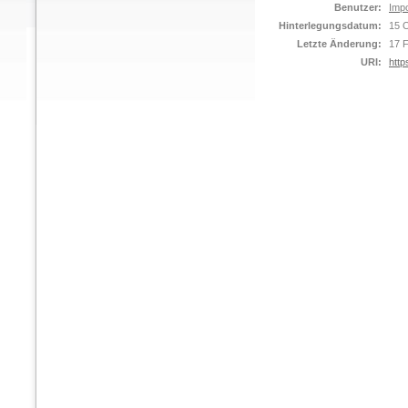
Benutzer:
Impo
Hinterlegungsdatum:
15 
Letzte Änderung:
17 
URI:
http