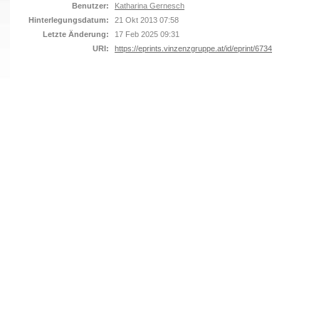
Benutzer:
Katharina Gernesch
Hinterlegungsdatum:
21 Okt 2013 07:58
Letzte Änderung:
17 Feb 2025 09:31
URI:
https://eprints.vinzenzgruppe.at/id/eprint/6734