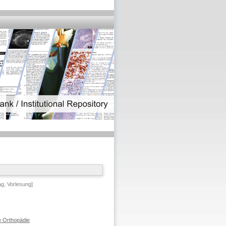
ag, Vorlesung]
e Orthopädie