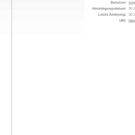
Benutzer:
Impo
Hinterlegungsdatum:
30 J
Letzte Änderung:
30 J
URI:
http