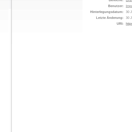
Bereiche:
Orth
Benutzer:
Impo
Hinterlegungsdatum:
30 J
Letzte Änderung:
30 J
URI:
http