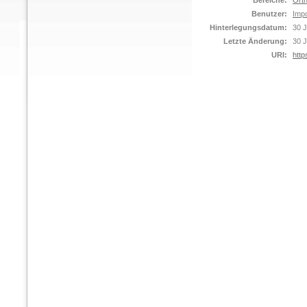
Bereiche:
Orth
Benutzer:
Impo
Hinterlegungsdatum:
30 J
Letzte Änderung:
30 J
URI:
http