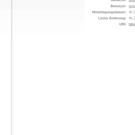
Bereiche:
Orth
Benutzer:
Impo
Hinterlegungsdatum:
30 J
Letzte Änderung:
30 J
URI:
http