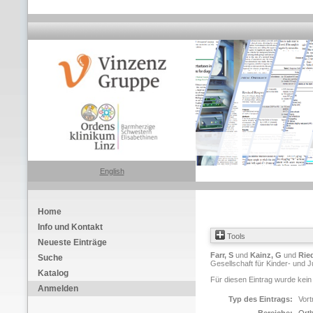
English
Home
Info und Kontakt
Tools
Neueste Einträge
Farr, S
und
Kainz, G
und
Ried
Suche
Gesellschaft für Kinder- und 
Katalog
Für diesen Eintrag wurde kein
Anmelden
Typ des Eintrags:
Vort