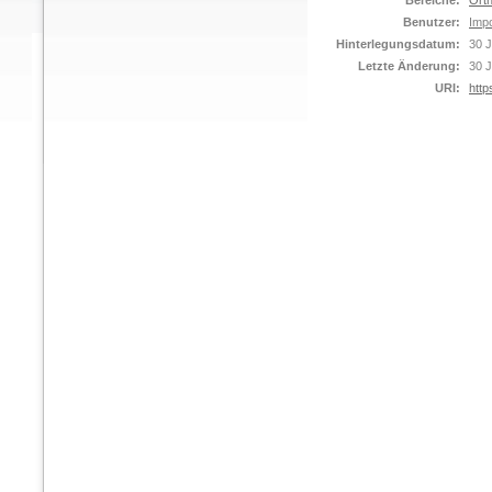
Bereiche:
Orth
Benutzer:
Impo
Hinterlegungsdatum:
30 J
Letzte Änderung:
30 J
URI:
http