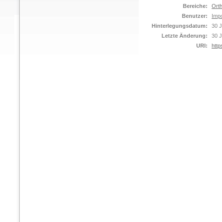
Bereiche:
Orth
Benutzer:
Impo
Hinterlegungsdatum:
30 J
Letzte Änderung:
30 J
URI:
http