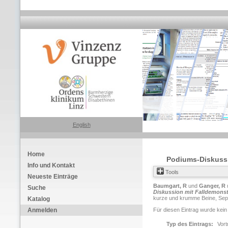
English
Home
Podiums-Diskussi
Info und Kontakt
Tools
Neueste Einträge
Baumgart, R
und
Ganger, R
Suche
Diskussion mit Falldemonst
kurze und krumme Beine, Sept
Katalog
Anmelden
Für diesen Eintrag wurde kein
Typ des Eintrags:
Vort