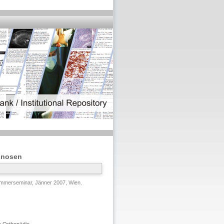
gnosen
mmerseminar, Jänner 2007, Wien.