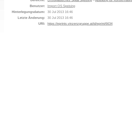
Bereiche:
Orthopädisches Spital Speising
>
Abteilung für Konservativ
Benutzer:
Import OS Speising
Hinterlegungsdatum:
30 Jul 2013 16:46
Letzte Änderung:
30 Jul 2013 16:46
URI:
https://eprints.vinzenzgruppe.at/id/eprint/6634