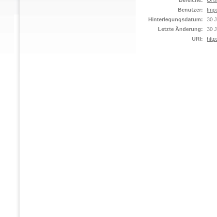
Bereiche:
Orth
Benutzer:
Impo
Hinterlegungsdatum:
30 J
Letzte Änderung:
30 J
URI:
http