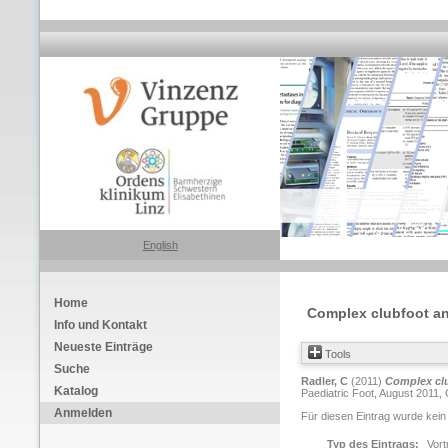
English
Home
Complex clubfoot an
Info und Kontakt
Neueste Einträge
Tools
Suche
Radler, C
(2011)
Complex clu
Katalog
Paediatric Foot, August 2011,
Anmelden
Für diesen Eintrag wurde kein
Typ des Eintrags:
Vort