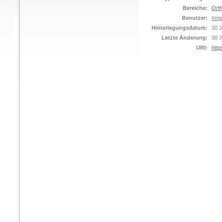
Bereiche:
Orth
Benutzer:
Impo
Hinterlegungsdatum:
30 J
Letzte Änderung:
30 J
URI:
http