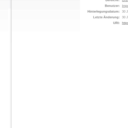
Bereiche:
Orth
Benutzer:
Impo
Hinterlegungsdatum:
30 J
Letzte Änderung:
30 J
URI:
http