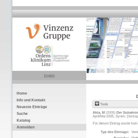
English
Home
Info und Kontakt
Tools
Neueste Einträge
Akta, M
(2005)
Der Subakrom
Suche
April/Mai 2005, Syrien. [Vortra
Katalog
Für diesen Eintrag wurde kein
Anmelden
Typ des Eintrags:
Vort