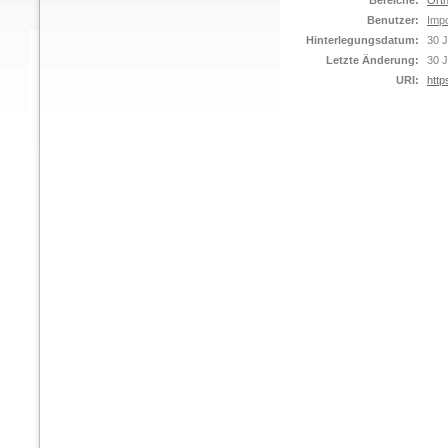
Bereiche:
Orth
Benutzer:
Impo
Hinterlegungsdatum:
30 J
Letzte Änderung:
30 J
URI:
http