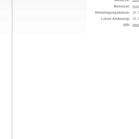
Bereiche:
Orth
Benutzer:
Impo
Hinterlegungsdatum:
30 J
Letzte Änderung:
30 J
URI:
http