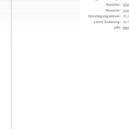
Bereiche:
Orth
Benutzer:
Impo
Hinterlegungsdatum:
30 J
Letzte Änderung:
30 J
URI:
http