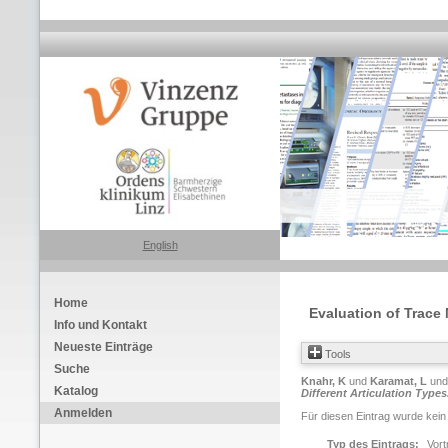
English
Home
Evaluation of Trace 
Info und Kontakt
Neueste Einträge
Tools
Suche
Knahr, K
und
Karamat, L
un
Katalog
Different Articulation Types
Anmelden
Für diesen Eintrag wurde kein
Typ des Eintrags:
Vort