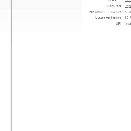
Bereiche:
Orth
Benutzer:
Impo
Hinterlegungsdatum:
30 J
Letzte Änderung:
30 J
URI:
http