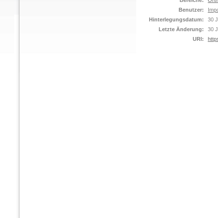
Bereiche:
Orth
Benutzer:
Impo
Hinterlegungsdatum:
30 J
Letzte Änderung:
30 J
URI:
http