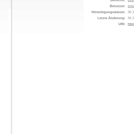
Bereiche:
Orth
Benutzer:
Impo
Hinterlegungsdatum:
30 J
Letzte Änderung:
30 J
URI:
http