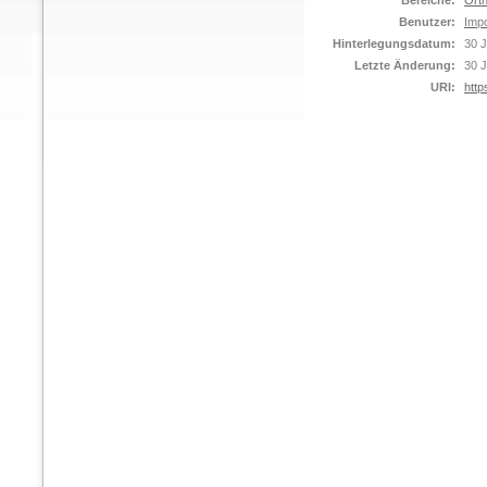
Bereiche:
Orth
Benutzer:
Impo
Hinterlegungsdatum:
30 J
Letzte Änderung:
30 J
URI:
http